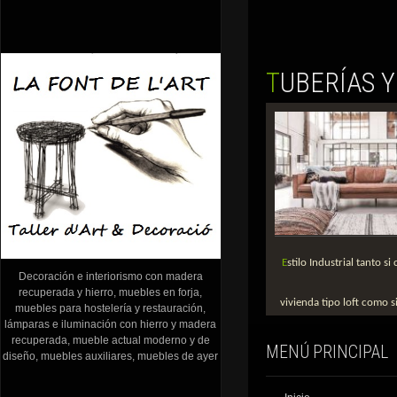
TUBERÍAS 
Estilo Industrial tanto si cuentas con una
Decoración e interiorismo con madera
recuperada y hierro, muebles en forja,
vivienda tipo loft como si
muebles para hostelería y restauración,
lámparas e iluminación con hierro y madera
recuperada, mueble actual moderno y de
MENÚ PRINCIPAL
diseño, muebles auxiliares, muebles de ayer