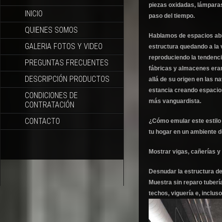
piezas oxidadas, lámpara
INICIO
paso del tiempo.
QUIENES SOMOS
Hablamos de espacios abie
GALERIA FOTOS Y VIDEO
estructura quedando a la v
reproduciendo la tendenc
PREGUNTAS FRECUENTES
fábricas y almacenes eran
DESCRIPCIÓN PRODUCTOS
allá de su origen en las na
estancia creando espacios
CONDICIONES DE
más vanguardista.
CONTRATACIÓN
CONTACTO
¿Cómo emular este estilo 
tu hogar en un ambiente de
Mostrar vigas, cañerías y 
Desnudar la estructura de 
Muestra sin reparo tubería
techos, viguería e, incluso,