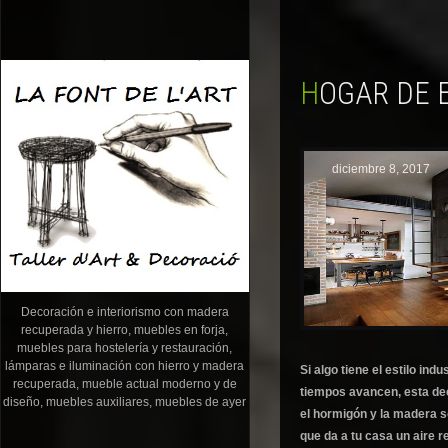
HOGAR DE 
diciembre 8, 2017
Decoración e interiorismo con madera
recuperada y hierro, muebles en forja,
muebles para hostelería y restauración,
lámparas e iluminación con hierro y madera
Si algo tiene el estilo ind
recuperada, mueble actual moderno y de
tiempos avancen, esta dec
diseño, muebles auxiliares, muebles de ayer
el hormigón y la madera s
que da a tu casa un aire r