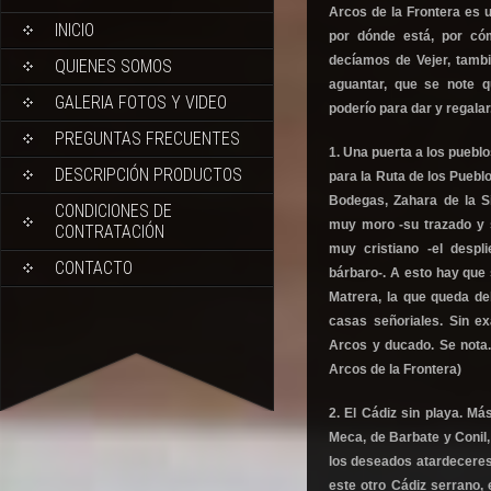
Arcos de la Frontera es u
INICIO
por dónde está, por có
decíamos de Vejer, tambi
QUIENES SOMOS
aguantar, que se note 
GALERIA FOTOS Y VIDEO
poderío para dar y regala
PREGUNTAS FRECUENTES
1. Una puerta a los puebl
DESCRIPCIÓN PRODUCTOS
para la Ruta de los Pueblo
Bodegas, Zahara de la S
CONDICIONES DE
muy moro -su trazado y s
CONTRATACIÓN
muy cristiano -el despl
CONTACTO
bárbaro-. A esto hay que 
Matrera, la que queda de
casas señoriales. Sin ex
Arcos y ducado. Se nota.
Arcos de la Frontera)
2. El Cádiz sin playa. Má
Meca, de Barbate y Conil,
los deseados atardeceres, 
este otro Cádiz serrano,