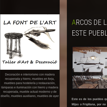
ARCOS DE LA FRONTERA: POR QUÉ NOS GUSTA TANTO
ESTE PUEBL
octubre 21, 2017
Decoración e interiorismo con madera
recuperada y hierro, muebles en forja,
muebles para hostelería y restauración,
lámparas e iluminación con hierro y madera
recuperada, mueble actual moderno y de
diseño, muebles auxiliares, muebles de ayer
Este es de los pueblos qu
Mijas o Frigiliana, por n