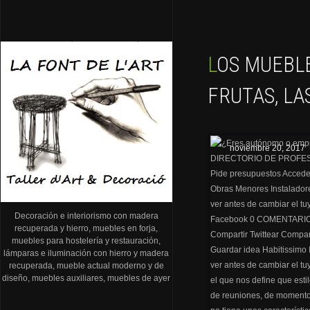
LOS MUEBLES RECICLADOS, PALETS, CAJAS DE
FRUTAS, LA
noviembre 20, 2017
Decoración e interiorismo con madera
recuperada y hierro, muebles en forja,
muebles para hostelería y restauración,
lámparas e iluminación con hierro y madera
recuperada, mueble actual moderno y de
diseño, muebles auxiliares, muebles de ayer