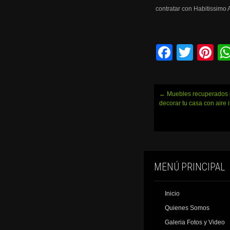
F
T
Pi
a
wi
nt
c
tt
er
Navegación
←
Muebles recuperados 
e
er
e
de
decorar tu casa con aire i
entradas
b
st
o
o
k
MENÚ PRINCIPAL
Inicio
Quienes Somos
Galeria Fotos y Video